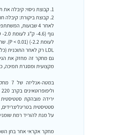
1. קבוצת ניסוי: קיבלה את תוכנית TLM שכללה בדיקות, פעילות גופנית 3 פעמים בשבוע, הנחיות תזונתיות וייעוץ.
2. קבוצת ביקורת: קיבלה חוברת עם הנחיות בסיסיות לתסמונת מטבולית.
LDL רק לאחר התוכנית (כלומר, השפעות תלויות זמן). 6
מקצועית ומסגרת תמיכה, כדי
על מנת להוריד רמת שומנים בדם – בפרט בס