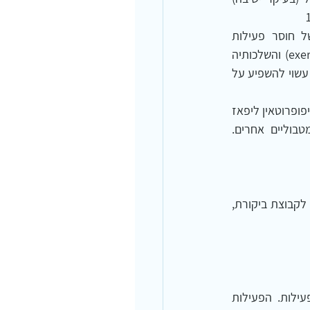
מחקרים אלה מציגים הסבר אפשרי למחלות מטבוליות בהקשר למושג חדש: פיזיולוגיה של חוסר פעילות 
(inactivity physiology), אשר מתברר שהיא שונה מפיזיולוגיה של מאמץ  (exercise physiology) והשלכותיה 
מגיעות עד לרמת הפעילות התאית. ההשערה היא, שכל כיווץ שרירים קצר אך תכוף במהלך היום עשוי להשפיע על 
במחקרי מעבדה מבוקרים ראשוניים נמצא, שפעילות – אפילו ספונטנית ורגילה – תרמה לוויסות ליפופרוטאין ליפאז 
(LPL) – החלבון החשוב לבקרת קטבוליזם של טריגליצרידים, HDL בפלסמה וגורמי סיכון מטבוליים אחרים. 
במחקר שכלל 240 משתתפים בעלי עודף משקל שאינם פעילים גופנית, הם חולקו באופן אקראי לקבוצת ביקורת, 
לאחר 6 דקות של פעילות גופנית בעוצמה המומלצת, המתאמנים עלו הדרגתית בכמות הפעילות. הפעילות 