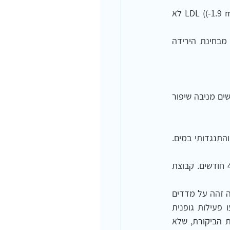
קבוצת המחקר התאמנה 2-4  פעמים בשבוע במשך 6 חודשים במועדון כושר. הירידה ב-LDL ((-1.9 mg.dL לא 
ההבדלים בין הקבוצות היו מובהקים סטיסטית (P<0.05) וגדולים יותר לטובת קבוצת המחקר מבחינת הירידה 
מסקנות מחקר זה היו כי פעילות גופנית בתדירות ממוצעת של 2.6 פעמים בשבוע למשך 6 חודשים מניבה שיפור 
מחקר אקראי מבוקר בדק את ההשפעות של אימון אירובי והתנגדותי ביבשה, מול אימון אירובי והתנגדותי במים. 
כל קבוצה התאמנה 4 פעמים בשבוע, פעמיים פעילות אירובית ופעמיים אימון תנגודת, למשך 4 חודשים. קבוצת 
המחקר מצא כי בחולים עם מחלת עורקים קורונריים, לפעילות גופנית במים או ביבשה יש השפעה זהה על מדדים 
כמו הפחתת משקל, צמצום היקפים והפחתת כולסטרול וטריגליצרידים בדם. הקבוצות שביצעו פעילות גופנית 
שיפרו את רמת הכולסטרול הכללי  בכ 5%, ואת רמות הטריגליצרידים בכ-10%, לעומת קבוצת הביקורת, שלא 