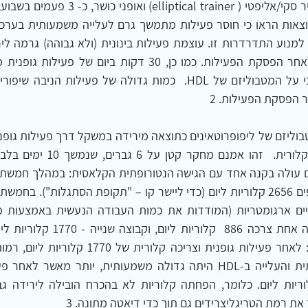
למנוע התדרדרות זו. עוצמת פעילות בינונית (ולא גבוהה) גרמה לי
ג'וגינג, השפיעה באופן חיובי על המטבוליזם של HDL.  כמות גדולה של פעילו
ת רמת הטריגליצרידים גם תוך כדי דיאטה מתונה. 3