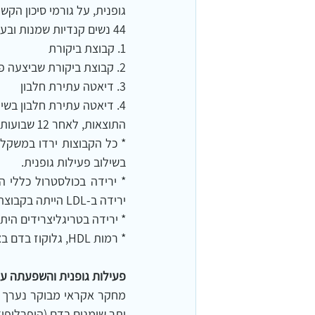
גופנית, על גורמי סיכון הק
44 נשים קנדיות שמנות ובעלות משקל עודף חולקו ל-4 תוכניות לירידה במשקל, למשך 12 שבועות:
1. קבוצת ביקורת
2. קבוצת ביקורת שביצעה פעילות גופנית 3 פעמים בשבוע
3. דיאטה עתירת חלבון
4. דיאטה עתירת חלבון בשילוב פעילות גופנית 3 פעמים בשבוע
התוצאות, לאחר 12 שבועות:
בשילוב פעילות גופנית.
ירידה ב-LDL הייתה בקבוצת הדיאטה עתירת החלבונים בלבד.
* ירידה בטריגליצרידים הי
* רמות HDL, גלוקוז בדם בצום ואינסולין בצום לא השתנו בעקבות הדיאטה או הפעילות הגופנית. 8
פעילות גופנית והשפעתה על
יתר שומנים בדם (היפרליפידמ