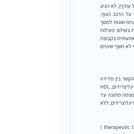
מחקר גדול יותר, על 20 נשים (גיל ממוצע 27.3; BMI ממוצע 24.32 = משקל תקין על גבול משקל עודף), לא הגיע 
לתוצאות דומות. המחקר בחן השפעות של שתי תוכניות היפוקלוריות שונות להורדת שומן גוף על הרכב הגוף, 
פרופיל השומנים וסיבולת לב-ריאה. המשתתפות חולקו באופן אקראי ל-2 קבוצות, אשר קיבלו תוכניות שונות למשך 
8 שבועות. קבוצה אחת קיבלה דיאטה היפוקלורית בלבד וקבוצה שנייה קיבלה דיאטה היפוקלורית בשילוב פעילות 
גופנית 3 פעמים בשבוע, 60 דקות בכל פעם. תוצאות המחקר הראו, כי מסת גוף ושומן גוף ירדו משמעותית בקבוצת 
הדיאטה ובקבוצה המשולבת, אך לא היה הבדל מובהק בין שתי הקבוצות. כמו כן, ניתוח סטטיסטי לא חשף שינויים 
מחקר אוסטרלי על 169 מבוגרים אוסטרלים ללא סוכרת ידועה, גילאי 53.4 בממוצע, בחן את הקשר בין מדידה 
אוביקטיבית של זמן מנוחה ופעילות גופנית, לבין מדדים של סיכון מטבולי כגון צמצום היקפים, טריגליצרידים, HDL 
ועוד. מד תאוצה (accelerometer) ניטר זמן מנוחה, זמן פעילות בעוצמה קלה, זמן פעילות בעוצמה מתונה עד 
גבוהה ועוצמת פעילות ממוצעת. נמצא קשר בין עוצמת פעילות בינונית עד גבוהה לבין ירידה בטריגליצרידים, ללא 
 מטבולית באיזורים כפריים בקוריאה. 