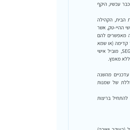
חידושים ואוטומציה, ייתכן כי האדם המודרני עדיין לא הגיע לשיא חוסר הפעילות הגופנית. אבל כבר עכשיו, היקף 
הבעיה מתחילה מגיל צעיר. היא מחמירה בשנים האחרונות, עם השינויים הטכנולוגיים בסביבת הבית, הקהילה 
והעבודה, אשר "חסכו" מן האדם המודרני את הצורך לזוז ולהפעיל את גופו. ראו לדוגמא את אנשי ההיי-טק, אשר 
מבלים את רוב ימיהם (ולעתים גם לילותיהם) בישיבה, כאשר שריריהם רפויים. פלאי הטכנולוגיה מאפשרים להם 
להעביר מסרים ומסמכים מבלי לזוז ממקומם. גיל שוויד, מנכ"ל צ'ק פוינט לקח את זה צעד אחד קדימה (או שמא 
נאמר "גלגל אחד קדימה") והוא בוחר לנוע בין הבניינים השונים של חברתו באמצעות SEGWAY, מוביל אישי 
 ללא מאמץ.
במאמר זה אבחן את הקשר בין פעילות גופנית לכולסטרול ושומנים בדם על סמך מחקרים עדכניים מהשנה 
האחרונה. רוב המחקרים מתייחסים לרמות גבוהות של שומנים בדם כאל חלק מתמונה כוללת של שמנות 
פעילות גופנית מתמשכת וקבועה הינה קריטית לבריאות אופטימלית, ומייד תראו כי אין צורך להתחיל בריצות  
מחקרים אפידמיולוגיים תצפיתיים מהשנה האחרונה מציעים קשר ישיר בין אורח חיים לא פעיל (בעיקר ישיבה) 