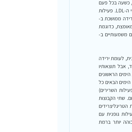
הגופנית כללה הליכון, מכשיר סקי/אליפטי ( elliptical trainer) ואופני כושר, כ- 3 פעמים בשבוע, כשעה בכל פעם 
(לא צוין משך המחקר). התוצאות הראו כי חוסר פעילות מתמשך גרם לעלייה משמעותית בערכי ה-LDL. פעילות 
רידה ממושכת ב-
VLDL במשך 15 הימים שלאחר הפסקת הפעילות. כמו כן, 30 דקות ביום של פעילות גופנית מאומצת, כדוגמת 
ת הניבה שיפורים משמעותיים ב-
מחקר אחר מצא שיפור במטבוליזם של ליפופרוטאינים כתוצאה מירידה במשקל דרך פעילות גופנית, לעומת ירידה 
במשקל שהושגה מהגבלה קלורית.  זהו אמנם מחקר קטן על 6 גברים, שנמשך 10 ימים בלבד, אבל תוצאותיו 
מציגות מגמה מעניינת, שגם עולה בקנה אחד עם הגישה הנטורופתית הקלאסית: במהלך חמשת הימים הראשונים 
של המחקר, צרכו המשתתפים 2656 קלוריות ליום (כדי ליישר קו – "תקופת הסתגלות"). בחמשת הימים הבאים כל 
המשתתפים רכבו על אופניים ארגומטריות (המודדות את כמות העבודה הנעשית באמצעות פעילות השרירים) 
וחולקו לשתי קבוצות: קבוצה אחת צרכה 886  קלוריות ליום, וקבוצה שנייה - 1770 קלוריות ליום. שתי הקבוצות 
המשיכו להתאמן. התוצאות: לאחר פעילות גופנית וצריכה קלורית של 1770 קלוריות ליום, רמות הטריגליצרידים 
בסרום היו נמוכות משמעותית והעלייה ב-HDL היתה גדולה משמעותית, יותר מאשר לאחר פעילות גופנית עם 
צמצום קלורי של  886 קלוריות ליום. כלומר, הפחתה קלוריות לא בהכרח הובילה לירידה גבוהה יותר ברמת 