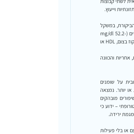
לאחר 4 שבועות, המשתתפות בקבוצת הניסוי הראו ירידה משמעותיות, בהשוואה לאלה מקבוצת הביקורת, במשקל 
גוף (4.6- ק"ג לעומת 2.0- ק"ג), היצרות היקפים (6.2- ס"מ לעומת 1.7- ס"מ) ורמות טריגליצרידים (-52.2 mg/dl 
לעומת 2.2-) (P < 0.01). שתי הקבוצות הראו השפעות חיוביות על לחץ הדם הסיסטולי, רמות הגלוקוז בצום, HDL או 
גם מחקר זה מחזק את הגישה הנטורופתית, שאין די בחוברות הדרכה וכי דרושה מחויבות אישית, אחריות והכוונה 
במטה-אנליזה של 7 מחקרים אקראיים מבוקרים, נבחנו השפעות של פעילות גופנית אירובית על שומנים 
וליפופרוטאינים בקרב 220 גברים ונשים מבוגרים עם סוכרת סוג-2, שהתאמנו במשך 8 שבועות או יותר. נמצאה 
ירידה מובהקת סטטיסטית של כ-5% ב-LDL ומגמת ירידה בהמוגלובין A1C, אך לא נמצאו שיפורים מובהקים 
סטטיסטית בטריגליצרידים, HDL, CHL/HDL. 7  גם תוצאות אלה מחזקות את הניסיון הקליני הנטורופתי – ידוע כי 
מחקר אקראי אחר בחן השפעות של דיאטות היפוקלוריות, ביחס חלבון:פחמימות של 3:1 ו-1:1 , עם או בלי פעילות 