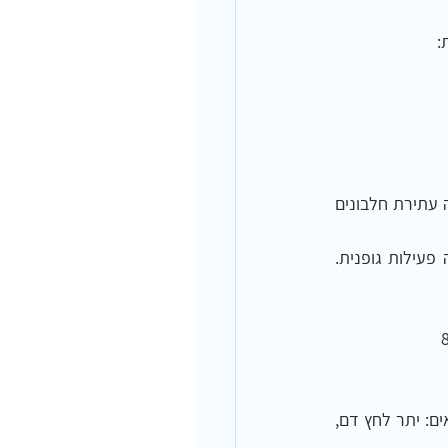
* כל הקבוצות ירדו במשקל; הירידה הגדולה ביותר (7 ק"ג) היתה בקרב הקבוצה שקיבלה דיאטה עתירת חלבונים 
* ירידה בכולסטרול כללי היתה דווקא בקבוצה עתירת החלבונים וכן בקבוצת הביקורת שעשתה פעילות גופנית. 
מחקר אקראי מבוקר נערך  ביפן על 561 נחקרים עם עודף משקל ועם שניים מגורמי הסיכון הבאים: יתר לחץ דם, 