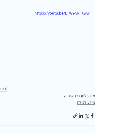
https://youtu.be/L_WY-vR_Xww
כנס
מידע לחברי האגודה
מידע לכולם