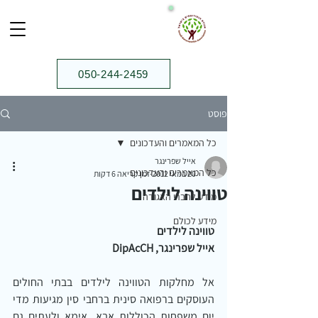
050-244-2459⁩
פוסט
כל המאמרים והעדכונים
אייל שפרינגר
כל המאמרים והעדכונים
20 במאי 2012
זמן קריאה 6 דקות
טווינה לילדים
מידע לחברי האגודה
מידע לכולם
טווינה לילדים
אייל שפרינגר, DipAcCH
אל מחלקות הטווינה לילדים בבתי החולים 
העוסקים ברפואה סינית ברחבי סין מגיעות מדי 
יום משפחות הכוללות אבא, אימא ולעתים גם 