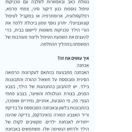
נטולת כאב ובאפשרות לשלבה עם טכניקות 
טיפול נוספות כגון דיקור סיני, צמחי מרפא, 
רפלקסולוגיה, ארומתרפיה או במקביל לטיפול 
קונוונציונלי. יתרון נוסף טמון ביכולת ללמד את 
הורי הילד טכניקות פשוטות ליישום בבית, כדי 
להעצים את השפעת הטיפול וליצור מעורבות של 
המשפחה בתהליך ההחלמה.
איך עושים את זה?
אבחנה
האבחנה מתבצעת בהתאם לעקרונות הרפואה 
הסינית ומבוססת על תשאול ההורה והתבוננות 
בילד. יש להתבונן בהתנהגות של הילד, בצבע 
הפנים, בצורת הגולגולת והשיער, בצבע פתחי 
הגוף: פה, פי הטבעת, אוזניים, נחיריים ושופכה, 
בהתבוננות בלשון ובאבחנה המבוססת על בדיקת 
וריד האצבע המורה (האינדקס), בדיקה שהינה 
ייחודית לאבחנת ילדים. מקשיבים לקולו של 
הילד ולרחש הנשימה שלו. משתמשים באבחנת 