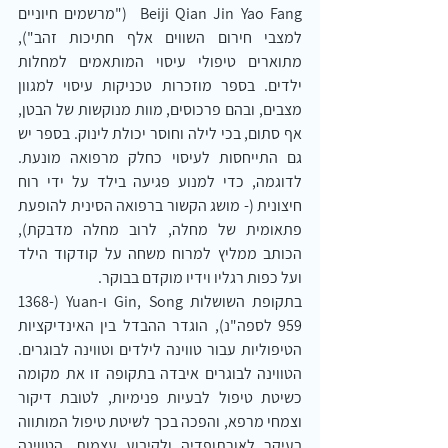
Beiji Qian Jin Yao Fang  ("מרשמים חיוניים 
למצבי חירום השווים אלף חתיכות זהב"), 
מתוארים טיפולי עיסוי המותאמים למחלות 
ילדים. בספר מוזכרות טכניקות עיסוי למגוון 
מצבים, ובהם פרכוסים, מוות מנוקשות של הבטן, 
אף סתום, בכי לילה וחוסר יכולת לינוק. בספר יש 
גם התייחסות לעיסוי כחלק מרפואה מונעת. 
לדוגמה, כדי למנוע פגיעה בילד על ידי רוח 
חיצונית (- מושג הקשור ברפואה הסינית להופעת 
פתאומית של מחלה, לרוב מחלה מדבקת), 
הכותב ממליץ למרוח משחה על קודקוד הילד 
ועל כפות רגליו וידיו מוקדם בבוקר.
בתקופת השושלות Gin, Song ו-Yuan (1368-
959 לספה"נ), הוגדר ההבדל בין האינדיקציות 
הטיפוליות עבור טווינה לילדים וטווינה לבוגרים. 
הטווינה לבוגרים איבדה בתקופה זו את מקומה 
כשיטת טיפול לבעיות פנימיות, לטובת דיקור 
וצמחי מרפא, והפכה בכך לשיטת טיפול המותווה 
בעיקר לאורתופדיה ולקיבוע עצמות. הטווינה 