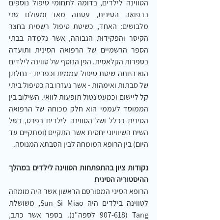
הטווינה לילדים, בדומה לתחומי טיפול נוספים 
ברפואה הסינית, עטתה מאז ומעולם שני 
מלבושים: האחד, כשיטת טיפול רשמית בחצר 
הקיסר והפקידוּת הגבוהה, אשר נלמדה בבתי 
הספר הרשמיים של הרפואה הסינית ותועדה 
בספרות הקלאסית. הפן הנוסף של טווינה לילדים 
הוא היותה שיטת טיפול עממית וכפרית - נחלתן 
של סבתות ואימהות - אשר נעזרו בה כטיפול ביתי 
קל ליישום וכמעט נטול תופעות לוואי. השילוב בין 
הממוסד לעממי הוא חלק מכוחה של הרפואה 
הסינית ככלל ושל הטווינה לילדים בפרט, בשל 
השיח השיוויוני יחסית אשר התקיים (ומתקיים עד 
היום) בין הרופא המומחה לבין הסבתא המנוסה.
נקודות ציון בהתפתחות הטווינה לילדים במהלך 
ההיסטוריה הסינית
הרופא הסיני המפורסם הראשון אשר היה מומחה 
לטווינה בילדים היה Sun Si Miao, משושלת 
Tang (907-618 לספה"נ). בספר אשר כתב, 