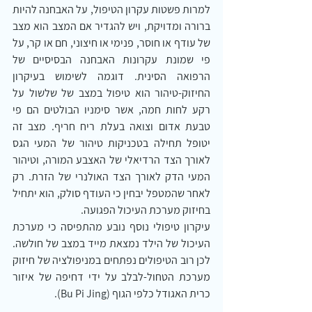
למרות פשטות עקרון הטיפול, על האבחנה להיות 
ברורה ומדויקת, ויש להגדיר אם המצב הוא מצב 
של עודף או חוסר, פנימי או חיצוני, חם או קר, על 
פי שמונת עקרונות האבחנה הבסיסיים של 
הרפואה הסינית. דוגמה לשימוש בעיקרון 
החיזוק-טיהור הוא טיפול במצב של שלשול על 
רקע לחות חמה, אשר סימניו הבולטים הם פי 
טבעת אדום וצואה בעלת ריח חריף. מצב זה 
יטופל תחילה בטכניקות טיהור של המעי הגס 
לאורך הצד הרדיאלי של האצבע המורה, וטיהור 
המעי הדק לאורך הצד האולנרי של הזרת. רק 
לאחר שהמטפל יבחין כי העודף סולק, הוא יתחיל 
בחיזוק מערכת העיכול הפגועה.
עיקרון טיפולי נוסף נובע מהתפיסה כי מערכת 
העיכול של הילד נמצאת מייד במצב של חולשה. 
לכן רוב הטיפולים נפתחים במניפולציה של חיזוק 
מערכת הטחול-לבלב על ידי דחיפה של איזור 
כרית האגודל כלפי הגוף (Bu Pi Jing).