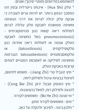
להשתמש במדיומים (חומרי סיכוך) שונים:
* טלק (Hua Shi) - איכותו נייטרלית ובסין זהו 
המסכך הנפוץ ביותר. יש להיות ערים לעובדה כי 
אבקת טלק יכולה לגרות את דרכי הנשימה 
וחשיפה ממושכת לאבקת טלק עלולה לגרום 
למחלות ריאה קשות כגון פנוימוקוניוזיס - 
((pneumoconiosis בשל החשיפה לאבקת 
הטלק עצמה או למחלות ריאה אחרות כגון 
טלקוסיליקוזיס (talcosilicosis) או 
טלקואסבסטוזיס (talcoasbestosis הנגרמות 
מחשיפה לסיליקה או לאסבסט המצויים לעתים 
קרובות באבקת הטלק.
* מיץ זנגביל טרי (Jiang Zhi) - משמש לחימום, 
לטיפול בבעיות עיכול ולסילוק ליחה.
* מיץ המופק מבצל ירוק (Cong Bai Zhi) - 
להנעה ולסילוק רוח, למשל בהצטננות.
* מי מנטה (Bo He Zhi) - משמשים לקירור.
* מים - משמשים לקירור מתון.
* חלבון ביצה - לסיכוך ולהקלה על כאב.