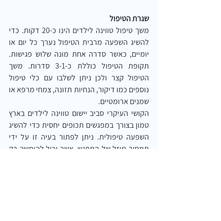
שגרת הטיפול
משך טיפול טווינה לילדים הינו כ-20 דקות. כדי 
להשיג השפעה מרבית הטיפול נערך כל יום או 
יומיים, כאשר סדרה אחת מונה שלוש פגישות. 
תקופת הטיפול כוללת כ-3-1 סדרות. משך 
הטיפול קצר ולכן ניתן לשלבו עם כלי טיפול 
נוספים כמו דיקור, הנחיות תזונה, צמחי מרפא או 
שמנים ארומטיים.
הקושי העיקרי סביב יישום טווינה לילדים בארץ 
טמון בצורך במפגשים תכופים יחסית כדי להשיג 
השפעה טיפולית. ניתן לפתור בעיה זו על ידי 
תמחור מוזל של המפגש, אשר יכול להימשך רק 
חצי שעה במקום השעה הסטנדרטית המקובלת 
בטיפול במבוגרים. דרך נוספת ליהנות מהשפעת 
הטיפול היא ללמד את הורי הילד טכניקות טווינה 
בסיסיות וליצור שיגרה של טיפול שבועי אצל 
המטפל, בשילוב עם טיפולים ביתיים המתבצעים 
על ידי ההורים מדי יום.