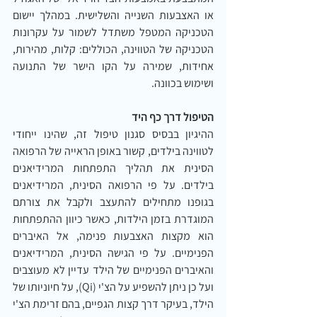
או האצבעות השנייה והשלישית. במהלך יישום 
הטכניקה המטפל משתדל לשמור על עקרונות 
הטכניקה של הטווינה, הכוללים: קלות, מהירות, 
אחידות, שמירה על הקו הישר של התנועה 
ושימוש בכוונה.
הטיפול דרך כף היד
ההיגיון בבסיס סגנון טיפול זה, שהינו ייחודי 
לטווינה בילדים, קשור באופן הראייה של הרפואה 
הסינית את תהליך התפתחות המרידיאנים 
בילדים. על פי הרפואה הסינית, המרידיאנים 
בגופנו מתחילים להתעצב ולקבל את צורתם 
המוגדרת בזמן הילדות, כאשר כיוון ההתפתחות 
הוא מקצות האצבעות פנימה, אל האיברים 
הפנימיים. על פי הגישה הסינית, המרידיאנים 
והאיברים הפנימיים של הילד עדיין לא מעוצבים 
ועל כן ניתן להשפיע על הצ'י (Qi), על חיוניותו של 
הילד, בעיקר דרך קצות הגפיים, בהם זרימת הצ'י 