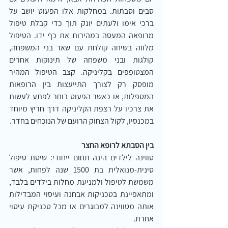
סבים וסבתות. במחלקות אלו הפעוט יושב על 
ברכי אימו ולעתים יונק תוך כדי קבלת טיפול 
מרופאה המעסה במהירות את כף ידו. הטיפול 
מלווה בשיחה קולחת עם שאר בני המשפחה, 
קולגות ובני משפחה של תינוקות אחרים 
המצטופפים בקליניקה. קצב הטיפול המהיר 
מופסק רק לצורך התייעצות בין הרופאות 
המטפלות, או כאשר הפעוט בוחר לפתע לעשות 
את צרכיו על רצפת הקליניקה דרך חריץ מיוחד 
במכנסיו, לקול הצחוק הרועם של הנוכחים בחדר.
בין הסבתא לרופא החצר
טווינה לילדים הינה תחום ייחודי: שיטת טיפול 
סינית-מנואלית בת 1500 שנה לפחות, אשר 
משמשת לטיפול ולמניעת מחלות בילדים בלבד, 
ומתאפיינת בטכניקות אבחנה ועיסוי המבדילות 
אותה מטווינה למבוגרים או מכל טכניקת עיסוי 
אחרת.