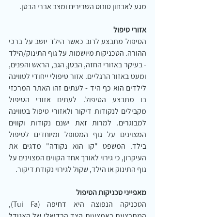
מגע לאבחון טונוס השרירים ומצב אברי הבטן.
אזורי טיפול
הטיפול מתבצע לרוב כאשר הילד יושב על ברכי 
ההורה. הטכניקות מיושמות על גוף התינוק/הילד 
- בעיקר באזורי החזה, הבטן, הגב, הראש והפנים, 
ומעט באזור הרגליים. אזור טיפולי ייחודי לטווינה 
לילדים הוא כף היד - לעתים זהו האתר המרכזי 
בו מתבצע הטיפול. לעתים אזורי הטיפול 
מקבילים לנקודות דיקור ולאזורי טיפול בטווינה 
למבוגרים. למרות זאת ישנם נקודות וקווים 
המצוינים על גוף המטופל ומיוחדים לטיפול 
בילד. המשפט "קו הוא נקודה" מדגים את 
העיקרון, כי גירוי לאורך אחד הקווים המצוינים על 
גוף התינוק או הילד, שקוּל לגירוי נקודת דיקור.
מאפייני טכניקות הטיפול
הטכניקה הנפוצה היא דחיפה (Tui Fa), 
המתבצעת באמצעות הצד הרדיאלי של האגודל 