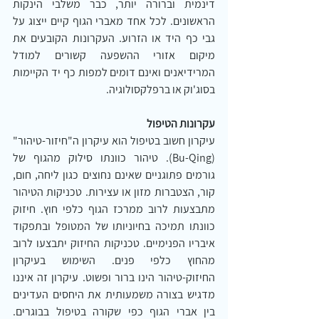
דינמית וברורה יותר, כבר משלבי הינקות 
הראשונים. לכל אחד מאברי הגוף קיים ייצוג על 
גבי כף היד או הזרוע. העקרונות הקובעים את 
מיקום אזורי ההשפעה קשורים למודל 
המרידיאנים ואינם דומים למפות כף יד הקיימות 
בסוג'וק או ברפלקסולוגיה.
עקרונות הטיפול
עיקרון חשוב בטיפול הוא עיקרון ה"חיזור-טיהור" 
(Bu-Qing). טיהור כוונתו סילוק מהגוף של 
גורמים פתוגניים שאינם נחוצים כגון ליחה, חום, 
קור, הצטברות מזון או עצירות. טכניקות הטיהור 
מתבצעות לרוב ממרכז הגוף כלפי חוץ. חיזוק 
כוונתו תמיכה בחיוניותו של המטופל ובתפקוד 
איבריו הפנימיים. טכניקות החיזוק יתבצעו לרוב 
מהחוץ כלפי פנים. השימוש בעיקרון 
החיזוק-טיהור הינו ברור ופשוט. עיקרון זה איננו 
מדגיש בצורה משמעותית את היחסים העדינים 
בין אברי הגוף כפי שקורה בטיפול בבוגרים. 