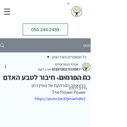
050-244-2459⁩
פוסט
כל המאמרים והעדכונים
אגודת הנטורופתים
כל המאמרים והעדכונים
6 בדצמ׳ 2022
זמן קריאה 1 דקות
כח הפרחים- חיבור לטבע האדם
מידע לחברי האגודה
הרצאתה המרתקת של צופין רוזן
מידע לכולם
The Flower Power
https://youtu.be/5QmiaItxWzY