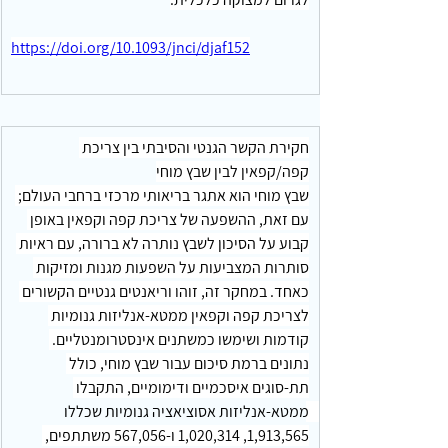
https://doi.org/10.1093/jnci/djaf152
חקירת הקשר הגנטי והסיבתי בין צריכת 
קפה/קפאין לבין שבץ מוחי
שבץ מוחי הוא אתגר בריאותי מרכזי ברחבי העולם; 
עם זאת, ההשפעה של צריכת קפה וקפאין באופן 
קבוע על הסיכון לשבץ נותרה לא ברורה, עם ראיות 
סותרות המצביעות על השפעות מגנות ומזיקות 
כאחד. במחקר זה, זוהו וריאנטים גנטיים הקשורים 
לצריכת קפה וקפאין ממטא-אנליזות גנומיות 
קודמות ושימשו כמשתנים אינסטרומנטליים. 
נתונים ברמת סיכום עבור שבץ מוחי, כולל 
תת-סוגים איסכמיים ודימומיים, התקבלו 
ממטא-אנליזות אסוציאציה גנומיות שכללו 
1,913,565, 1,020,314 ו-567,056 משתתפים, 