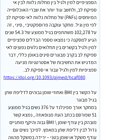
הספציפיים למין ולגיל בין מחלות נלוות לבין אי 
ספיקת לב, ולחשב עוד יותר את שברי האוכלוסייה 
המיוחסים (PAFs) של מחלות נלוות לאי ספיקת לב 
לפי מין וגיל. מחקר עוקבה פרוספקטיבי , סיני , זה 
על 102,278 משתתפים בגיל ממוצע של 54.3 שנים 
הגיע למסקנה כי נמצאו מספר הבדלים ספציפיים 
למין ולגיל בקשרים בין תחלואים נלווים נפוצים לאי 
ספיקת לב בקרב מבוגרים סינים באופן כללי, דבר 
המדגיש את החשיבות של אסטרטגיות מניעה 
ספציפיות למין ולגיל עבור אי ספיקת לב.
https://doi.org/10.1093/qjmed/hcaf080
על הקשר בין BMI ואחוזי שומן גבוהים לדליפת שתן 
בגיל מבוגר
במחקר אורך מפינלנד על 376 נשים בגיל ממוצע 
51 שפורסם בכתב העת מנופאוזה , נמצא קשר 
מובהק בין עודף שומן \ BMI גבוה והיקף מותניים 
גדול לבין דליפת שתן במאמץ. לפיכך נשים עם 
עודף משקל או שומן בטני – ירידה במשקל מהווה 