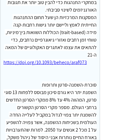
במחקרי התנהגות כדי להבין טוב יותר את תגובות 
האורגניזמים לשינוי סביבתי.
המסקנות המרכזיות הן שעל תחום ההתנהגות 
החייתית לאמץ וליישם יותר גישות רחבות‑קנה 
מידה (trait‑based) הכוללות השוואות בין־מיניות, 
טווחי זמן רחבים ואזורי גיאוגרפיים נרחבים, כדי 
להתאים את עצמו לאתגרים האקולוגיים של המאה 
ה‑21
https://doi.org/10.1093/beheco/araf073
סוכרת-השמנה-סרטן ותרופות
השמנת יתר היא גורם סיכון מבוסס ללפחות 13 סוגי 
סרטן, המהווה 4% עד 8% ממקרי הסרטן החדשים 
ברחבי העולם. מספר מקרי הסרטן הקשורים 
להשמנת יתר צפוי לגדול במקביל לעלייה החדה 
העולמית בשכיחות ההשמנה, אשר צפויה להשפיע 
על 1 מכל 2 אנשים עד 2050. למרות שהתערבויות 
באורח החיים נותרות אבני היסוד של ניהול משקל, 