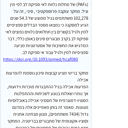
(PAFs) של מחלות נלוות לאי ספיקת לב לפי מין 
וגיל. מחקר עוקבה פרוספקטיבי , סיני , זה על 
102,278 משתתפים בגיל ממוצע של 54.3 שנים 
הגיע למסקנה כי נמצאו מספר הבדלים ספציפיים 
למין ולגיל בקשרים בין תחלואים נלווים נפוצים לאי 
ספיקת לב בקרב מבוגרים סינים באופן כללי, דבר 
המדגיש את החשיבות של אסטרטגיות מניעה 
ספציפיות למין ולגיל עבור אי ספיקת לב.
https://doi.org/10.1093/qjmed/hcaf080
מחקר בריטי מציע קבוצות סיכון נוספות להפרעות 
אכילה
הפרעות אכילה בגיל ההתבגרות מוכרות וידועות, 
אך נותרו שאלות בנוגע לשכיחות וההתפלגות 
הסוציו-דמוגרפית של תסמיני אכילה באוכלוסיות 
מגוונות. מאמר זה בוחן מאפיינים אלה במדגם 
גדול (7434 משתתפים), מגוון מבחינה אתנית 
וסוציו-אקונומית של מתבגרים בבריטניה. המחקר 
מצא רמות גבוהות של תסמינים של הפרעות 