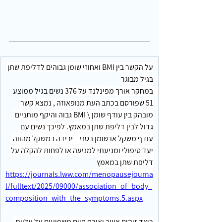
על הקשר בין BMI ואחוזי שומן גבוהים לדליפת שתן 
בגיל מבוגר
במחקר אורך מפינלנד על 376 נשים בגיל ממוצע 
51 שפורסם בכתב העת מנופאוזה , נמצא קשר 
מובהק בין עודף שומן \ BMI גבוה והיקף מותניים 
גדול לבין דליפת שתן במאמץ. לפיכך נשים עם 
עודף משקל או שומן בטני – ירידה במשקל מהווה 
יעד טיפולי ומניעתי למניעה או לפחות להקלה על 
דליפת שתן במאמץ
https://journals.lww.com/menopausejourna
l/fulltext/2025/09000/association_of_body_
composition_with_the_symptoms.5.aspx
כיצד זיהום אוויר ואורח חיים משפיעים על עליית 