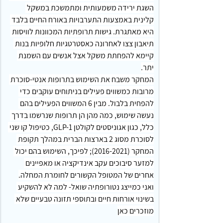
השגת ירידה משמעותית ומתמשכת במשקל 
קלינית באמצעות התערבויות באורח החיים בלבד 
היא מאתגרת. גישות תרופתיות המכוונות לוויסות 
תיאבון צצו לאחרונה כאסטרטגיות חלופיות בנות 
קיימא להפחתת משקל אצל אנשים עם השמנת 
יתר.
המחקר משבח את השימוש בתרופות אנטי-סוכרת 
מרובות כמשווים פעילים בניתוחים עוקבים כדי 
להפחית בלבול. מבין 6 המשווים הפעילים בהם 
נעשה שימוש, כמה מהן הן תרופות שנרשמו בדרך 
כלל, כגון אגוניסטים לקולטן GLP-1, כטיפול קו שני 
לסוכרת מסוג 2 בארצות הברית במהלך תקופת 
המחקר (2016-2021); לפיכך, השימוש בהם יכול 
למזער סיבוכים עקב אינדיקציה או מאפיינים 
אחרים של המטופל הקשורים לחומרת המחלה.
ואני כמייצג נטורופתיה שואל- למה לא להשקיע 
בשינוי אורחות חיים ובתוספי תזונה טבעיים שלא 
מוזכרים כאן