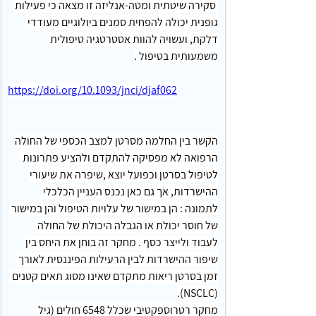
 סקירה שיטתית ומטה-אנליזה זו מצאה כי פעילות 
גופנית יכולה להפחית סמנים ביולוגיים מעודדי 
דלקת, ועשויה להוות אסטרטגיה טיפולית 
משמעותית בטיפול .
https://doi.org/10.1093/jnci/djaf062
הקשר בין החלמה מסרטן למצב הכספי של החולה
הרפואה לא מפסיקה להתקדם ולהציע פתרונות 
לטיפול בסרטן וכפועל יוצא ,שיפרה את שיעורי 
ההישרדות, אך גם כאן נכנס העניין הכלכלי 
לתמונה : הן במישור של עלויות הטיפול והן במישור 
של חוסר יכולת או הגבלה היכולת של החולה 
לעבוד ולייצר כסף . מחקר זה בוחן את היחס בין 
שיפור ההישרדות לבין הרעילות הפיננסית לאורך 
זמן בסרטן ריאות מתקדם שאינו מסוג תאים קטנים 
(NSCLC).
מחקר רטרוספקטיבי שכלל 6548 חולים (גיל 