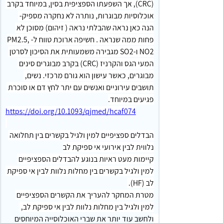
(CRC), אך השפעתו הספציפית בסין, במיוחד בקרב 
אוכלוסיות מבוגרות, נותרה לא נחקרה מספיק- 
הנה כאן נראה שהבלתי נראה ( זיהום) מסוכן לא 
פחות ממה שנראה . חשיפה ארוכת טווח ל-PM2.5, 
NO2 ו-SO2 מגבירה משמעותית את הסיכון לסרטן 
המעי הגס והקרניז (CRC) בקרב מבוגרים סינים 
מבוגרים, כאשר עישון הוא גורם מרכזי. נשים, 
תושבים עירוניים ואנשים עם יתר לחץ דם או סוכרת 
פגיעים במיוחד.
https://doi.org/10.1093/qjmed/hcaf074
הבדלים ספציפיים למין ולגיל בקשרים בין תחלואה 
נלווית לבין אירועי אי ספיקת לב
קיימות מעט ראיות בנוגע להבדלים הספציפיים 
למין ולגיל בקשרים בין מחלות נלוות לבין אי ספיקת 
לב (HF). 
מטרת המחקר להעריך את הקשרים הספציפיים 
למין ולגיל בין מחלות נלוות לבין אי ספיקת לב, 
ולחשב עוד יותר את שברי האוכלוסייה המיוחסים 