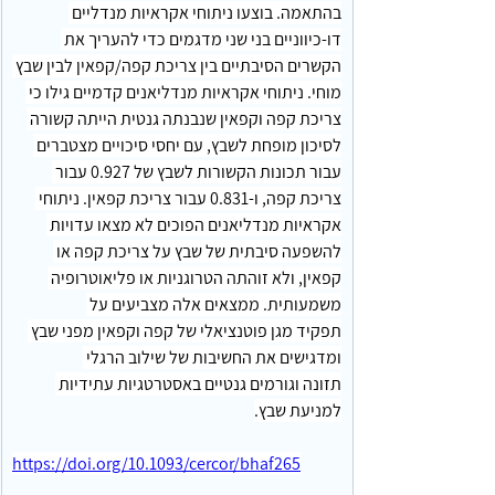
בהתאמה. בוצעו ניתוחי אקראיות מנדליים 
דו-כיווניים בני שני מדגמים כדי להעריך את 
הקשרים הסיבתיים בין צריכת קפה/קפאין לבין שבץ 
מוחי. ניתוחי אקראיות מנדליאנים קדמיים גילו כי 
צריכת קפה וקפאין שנבנתה גנטית הייתה קשורה 
לסיכון מופחת לשבץ, עם יחסי סיכויים מצטברים 
עבור תכונות הקשורות לשבץ של 0.927 עבור 
צריכת קפה, ו-0.831 עבור צריכת קפאין. ניתוחי 
אקראיות מנדליאנים הפוכים לא מצאו עדויות 
להשפעה סיבתית של שבץ על צריכת קפה או 
קפאין, ולא זוהתה הטרוגניות או פליאוטרופיה 
משמעותית. ממצאים אלה מצביעים על 
תפקיד מגן פוטנציאלי של קפה וקפאין מפני שבץ 
ומדגישים את החשיבות של שילוב הרגלי 
תזונה וגורמים גנטיים באסטרטגיות עתידיות 
למניעת שבץ.
https://doi.org/10.1093/cercor/bhaf265