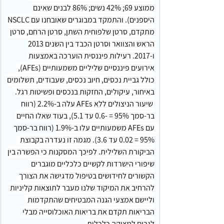
ממוצע 69; 42% נשים; 86% לבנים שאינם 
היספנים). והתמקד במבוגרים שאובחנו עם NSCLC 
מתקדם, סרטן שלפוחית השתן, סרטן הרחם, סרטן 
הראש והצוואר וסרטן הכבד בין השנים 2013 
ו-2017. רעילות פיננסית הוערכה באמצעות 
אירועים פיננסיים שליליים משמעותיים (AFEs), 
כולל גביית נכסים, חיוב נכסים, שעבודים, תשלומים 
באיחור, עיקולים, החזקות בנכסים ופשיטות רגל. 
 שיעור הניצולים ללא AFEs עלה ב-2.2% (רווח 
בר-סמך 95% = -0.6 עד 5.1), בעוד שאלו החיים 
עם AFEs משמעותיים עלו ב-1.9% (רווח בר-סמך 
95% = 0.02 עד 3.6). מגמה זו נעדרה בקבוצת 
הביקורת השלילית. לפיכך המסקנות כי הפשרה בין 
שיפורי הישרדות לקשיים כלכליים מוגברים 
הקשורים לחידושים בטיפול מדגישה את הצורך 
להרחיב את המיקוד שלנו מעבר לתוצאות קליניות 
וליישם אמצעי הגנה המבטיחים שהתקדמות 
הבריאות תקדם את בריאות האוכלוסייה מבלי 
לגרום למצוקה כלכלית.