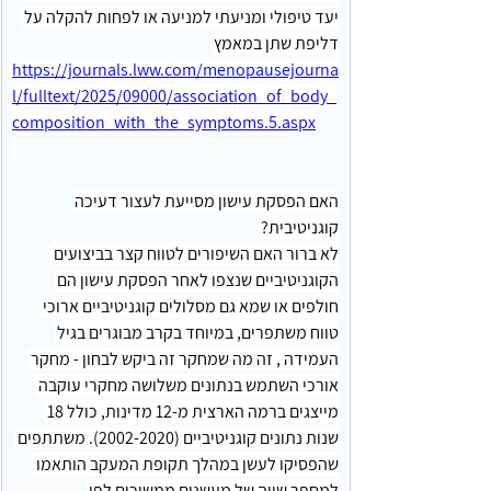
יעד טיפולי ומניעתי למניעה או לפחות להקלה על 
דליפת שתן במאמץ
https://journals.lww.com/menopausejourna
l/fulltext/2025/09000/association_of_body_
composition_with_the_symptoms.5.aspx
האם הפסקת עישון מסייעת לעצור דעיכה 
קוגניטיבית?
לא ברור האם השיפורים לטווח קצר בביצועים 
הקוגניטיביים שנצפו לאחר הפסקת עישון הם 
חולפים או שמא גם מסלולים קוגניטיביים ארוכי 
טווח משתפרים, במיוחד בקרב מבוגרים בגיל 
העמידה , זה מה שמחקר זה ביקש לבחון - מחקר 
אורכי השתמש בנתונים משלושה מחקרי עוקבה 
מייצגים ברמה הארצית מ-12 מדינות, כולל 18 
שנות נתונים קוגניטיביים (2002-2020). משתתפים 
שהפסיקו לעשן במהלך תקופת המעקב הותאמו 
למספר שווה של מעשנים ממשיכים לפי 