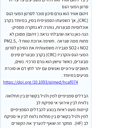
סרטן המעי הגס
זיהום אוויר הוא גורם סיכון מוכר לסרטן המעי הגס 
(CRC), אך השפעתו הספציפית בסין, במיוחד בקרב 
אוכלוסיות מבוגרות, נותרה לא נחקרה מספיק- 
הנה כאן נראה שהבלתי נראה ( זיהום) מסוכן לא 
פחות ממה שנראה . חשיפה ארוכת טווח ל-PM2.5, 
NO2 ו-SO2 מגבירה משמעותית את הסיכון לסרטן 
המעי הגס והקרניז (CRC) בקרב מבוגרים סינים 
מבוגרים, כאשר עישון הוא גורם מרכזי. נשים, 
תושבים עירוניים ואנשים עם יתר לחץ דם או סוכרת 
פגיעים במיוחד.
https://doi.org/10.1093/qjmed/hcaf074
הבדלים ספציפיים למין ולגיל בקשרים בין תחלואה 
נלווית לבין אירועי אי ספיקת לב
קיימות מעט ראיות בנוגע להבדלים הספציפיים 
למין ולגיל בקשרים בין מחלות נלוות לבין אי ספיקת 
לב (HF).  מחקר זה שואף להעריך את הקשרים 