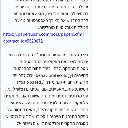
אכילה בקרב מתבגרים בבריטניה, עם פערים 
בולטים לפי זהות מגדרית, מוצא אתני ומחסור, 
דבר המדגיש את הצורך באסטרטגיות מניעה 
הכוללות אוכלוסיות מוחלשות.
https://papers.ssrn.com/sol3/papers.cfm?
abstract_id=5520872
כיצד גישות "מבוססות תכונות" בקנה מידה גדול 
יכולות לעצב את האקולוגיה ההתנהגותית
מטרות המחקר :לבחון כיצד תחום ההתנהגות 
החייתית (behavioral ecology) יכול להרוויח 
מגישות רחבות‑קנה מידה („trait‑based“) 
המשתמשות במאפיינים אובייקטיביים (traits) על 
פני מרחבים, זמנים ומינים. להשוות האם במחקרים 
של אקולוגיה ופיזיולוגיה סביבתית נעשה שימוש 
נרחב בגישות רחבות קנה מידה, והאם התחום של 
מחקר התנהגות חייתית נוקט בגישה דומה ולהציע 
מסגרת מחקרית ופרקטית ליישום גישות אלו 