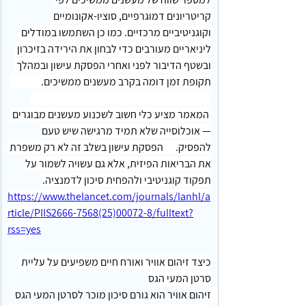
קריטריונים דמוגרפיים, סוציו-אקונומיים 
וקוגניטיביים מרכזיים. כמו כן השתמשו במודלים 
ליניאריים מעורבים כדי לבחון את הירידה בזיכרון 
ובשטף הדיבור לפני ואחרי הפסקת עישון ובמהלך 
תקופת זמן דומה בקרב מעשנים ממשיכים.               
 המאמר מציע כלי חשוב לשכנוע מעשנים מבוגרים 
— אוכלוסייה שלא תמיד מרגישה שיש טעם 
להפסיק.      הפסקת עישון בשלב זה לא רק משפרת 
את הבריאות הפיזית, אלא גם עשויה לשמור על 
תפקוד קוגניטיבי ולהפחית סיכון לדמנציה.
https://www.thelancet.com/journals/lanhl/a
rticle/PIIS2666-7568(25)00072-8/fulltext?
rss=yes
כיצד זיהום אוויר ואורח חיים משפיעים על עליית 
סרטן המעי הגס
זיהום אוויר הוא גורם סיכון מוכר לסרטן המעי הגס 