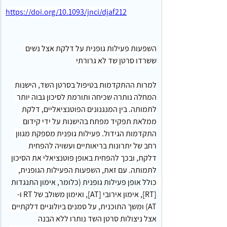
https://doi.org/10.1093/jnci/djaf212
השפעות פעילות גופנית על דלקת אצל נשים 
ששרדו סרטן שד לא גרורתי
למרות ההתקדמות בטיפול בסרטן השד, הישנות 
המחלה נותרה שכיחה ותורמת לסיכון גבוה יותר 
לתמותה. בין המנגנונים הפוטנציאליים, דלקת 
ממלאת תפקיד מפתח בהישנות על ידי קידום 
התקדמות הגידול. פעילות גופנית מספקת מגוון 
רחב של יתרונות בריאותיים ועשויה להפחית 
דלקת, ובכך להפחית באופן פוטנציאלי את הסיכון 
לתמותה. עם זאת, השפעות הפעילות הגופנית, 
כולל אופן פעילות גופנית (כלומר, אימון התנגדות 
[RT], אימון אירובי [AT], ואימון משולב של RT ו-
AT) ומשך התוכנית, על סמנים ביולוגיים דלקתיים 
אצל ניצולות סרטן השד נותרו ללא הבנה