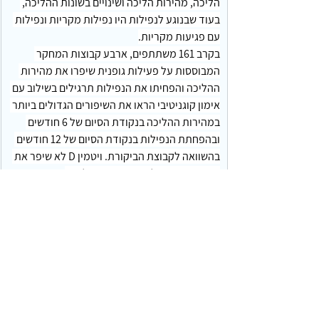
הליכה, מהירות הליכה ושינויים בשונות ההליכה, 
בעוד שבנוגע לנפילות היו נפילות מקריות ונפילות 
עם פגיעות מקריות.
בקרב 161 משתתפים, ארבע קבוצות המחקר 
המבוססות על פעילות גופנית שיפרו את מהירות 
ההליכה והפחיתו את הנפילות תרגילים בשילוב עם 
אימון קוגניטיבי הראו את השיפורים הגדולים ביותר 
במהירות ההליכה בנקודת הסיום של 6 חודשים 
ובהפחתת הנפילות בנקודת הסיום של 12 חודשים 
בהשוואה לקבוצת הביקורת. ויטמין D לא שיפר את 
התוצאות והגדיל את השונות בהליכה.
המסקנה כי תרגילי התנגדות אירוביים בשילוב עם 
אימון קוגניטיבי ממוחשב רציף שיפרו את ביצועי 
ההליכה ב-6 חודשים והפחיתו את הסיכון לנפילות 
ופציעות ב-12 חודשים אצל מבוגרים עם MCI. 
תוספת ויטמין D לא הניבה יתרונות.
https://doi.org/10.1093/ageing/afaf242