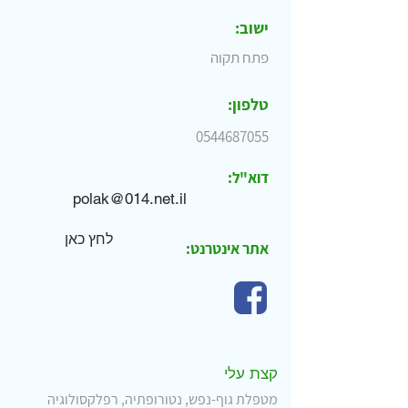
ישוב:
פתח תקוה
טלפון:
0544687055
דוא"ל:
polak@014.net.il
לחץ כאן
אתר אינטרנט:
קצת עלי
מטפלת גוף-נפש, נטורופתיה, רפלקסולוגיה