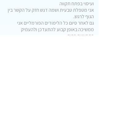
ועיסוי בפתח תקווה
אני מטפלת טבעית ושמה דגש חזק על הקשר בין
הגוף לרגש.
גם לאחר סיום כל הלימודים הפורמליים אני
ממשיכה באופן קבוע להתעדכן ולהעמיק
בתחומים רבים.
המטופלים שלי מרוויחים מזה, ובגדול!
ניתן לקבל יעוץ וטיפולים גם בטלפון ואונליין