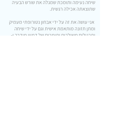
שיחה נעימה ותומכת שמגלה את שורש הבעיה
שתוצאתה אכילה רגשית.
אני עושה את זה על ידי אבחון נטורופתי מעמיק
ומתן תזונה מותאמת אישית וגם על ידי שיחה
ותרגילים משולבים ותומכים של דמיון מודרך ו-
NLP.
הטיפול והאימון שאני עושה תמיד מקדמים את
המטופל ומאפשרים לו לרדת במשקל בצורה
בריאה וטבעית. בנוסף לכך מביאים את
המטופלים למקום טוב ומאוזן יותר ולהרגשה
טובה יותר עם עצמם.