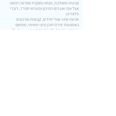
טבעית-משולבת, מנחה וחוקרת ספרות רפואה
אצל עמי אגן הים התיכון ומגורשי ספרד, דוברי
הלאדינו.
מניעה שינוי אצל יחידים, קבוצות וארגונים
באמצעות יצירת תוכן עיוני וחוויתי, מותאם
אישית וארגונית, לטובת הבריאות, Wellness,
החיים הטובים והצמיחה הטבעית.
משך יותר מעשור משמשת ראש תחום
נטורופתיה במכון וינגייט, מרצה בכירה ומנחת
קליניקות. מפתחת קורסים ברפואה
טבעית-אינטגרטיבית, יוזמת כנסים והשתלמויות
בתחומי התזונה הטבעית, צמחי מרפא, איזון גוף
ונפש והחיבור עם הפעילות הגופנית והספורט
ההישגי.